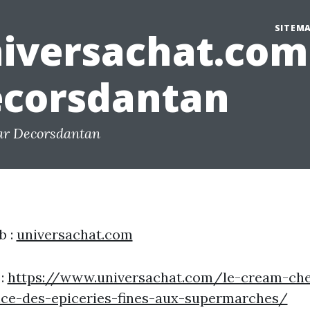
SITEM
iversachat.com 
corsdantan
ar Decorsdantan
b :
universachat.com
 :
https://www.universachat.com/le-cream-ch
nce-des-epiceries-fines-aux-supermarches/