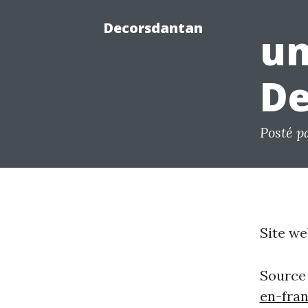
Decorsdantan
un
De
Posté p
Site we
Source
en-fra