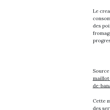
Le crea
consomm
des poi
fromage
progres
Source
maillot
de-ba
Cette m
des ser