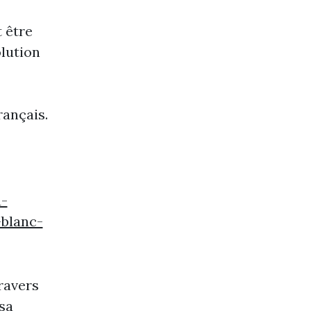
 être
lution
rançais.
u-
-blanc-
ravers
sa